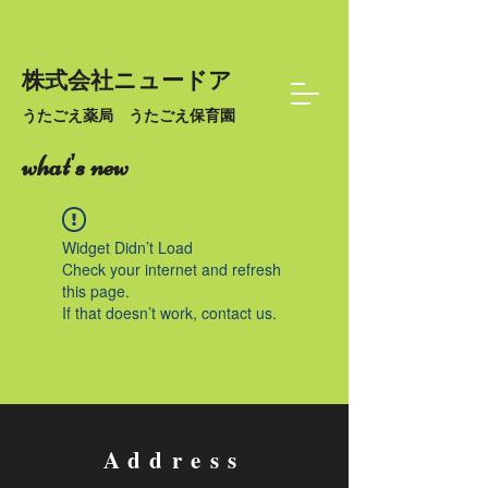
株式会社ニュードア
うたごえ薬局 うたごえ保育園
what's new
Widget Didn’t Load
Check your internet and refresh
this page.
If that doesn’t work, contact us.
Address