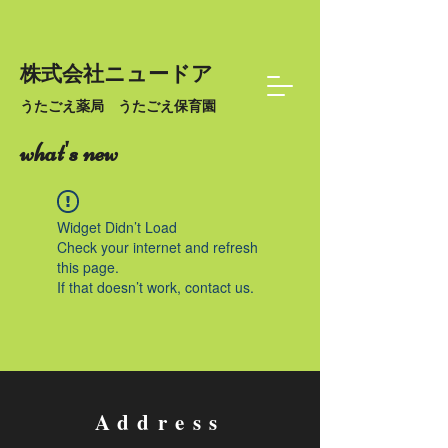
株式会社ニュードア
うたごえ薬局 うたごえ保育園
what's new
Widget Didn’t Load
Check your internet and refresh
this page.
If that doesn’t work, contact us.
Address