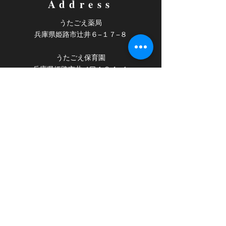
Address
うたごえ薬局
​兵庫県姫路市辻井６−１７−８
うたごえ保育園
​兵庫県姫路市井ノ口１８４−１
Contact
うたごえ薬局
TEL ０７９−２９４−７７００
うたごえ保育園
​TEL ０７９−２６０−７０００
Follow us
うたごえ薬局