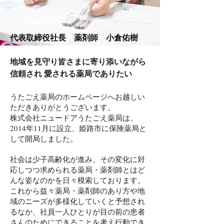
代表取締役社長 薬剤師 小倉佑樹
地域を見守り皆さまに寄り添いながら
信頼され 愛される薬局でありたい
うたごえ薬局のホームページへお越しい
ただきありがとうございます。
株式会社ニュードアうたごえ薬局は、
2014年11月に設立、姫路市に保険薬局と
して開局しました。
社会は少子高齢化が進み、その変化に対
応しつつ求められる薬局・薬剤師とはど
んな姿なのかを日々模索しております。
これから益々薬局・薬剤師のあり方や地
域のニーズが多様化していくと予想され
るなか、社員一人ひとりが目の前の患者
さんのためにできることを考え行動でき