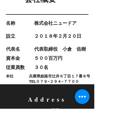
名称 株式会社ニュードア
設立 ２０１８年２月２０日
代表名 代表取締役 小倉 佑樹
資本金 ５００百万円
従業員数 ３０名
本社 兵庫県姫路市辻井６丁目１７番８号
​ TEL０７９−２９４−７７００
Address
うたごえ薬局
​兵庫県姫路市辻井６−１７−８
うたごえ保育園